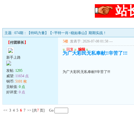
站
主题 : 074期：【特码力量】【<平特一肖>稳如泰山】期期实战！
5楼
发表于: 2026-07-08 01:58
---
【
付团班长
】
u
回复
u
编辑
u
为广大彩民无私奉献!!辛苦了!!!
新手上路
发帖:
1295
为广大彩民无私奉献!!辛苦了!!!
威望:
11654 点
铜币:
5101 枚
贡献值:
0 点
好评度:
0 点
<<
3
4
5
6
7
>>
[共
7
页] Go