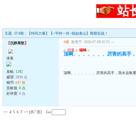
站
主题 : 074期：【特码力量】【<平特一肖>稳如泰山】期期实战！
6楼
发表于: 2026-07-08 02:01
---
【
沉静离歌
】
u
回复
u
编辑
u
顶啊、、、、、、、厉害的高手
侠客
发帖:
1292
顶啊、、、、、、、厉害的高手，我永远敬
威望:
2830 点
铜币:
647 枚
贡献值:
0 点
好评度:
0 点
<<
4
5
6
7
>>
[共
7
页] Go