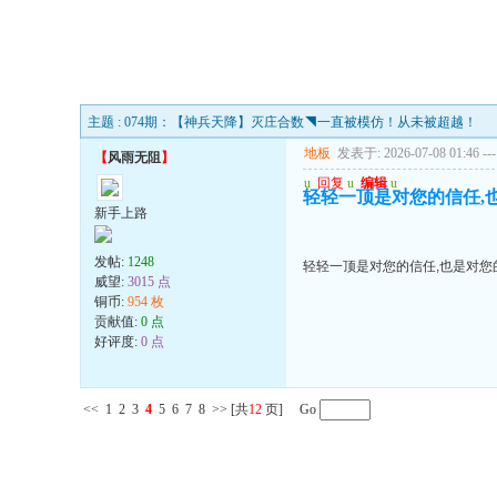
主题 : 074期：【神兵天降】灭庄合数◥一直被模仿！从未被超越！
地板
发表于: 2026-07-08 01:46
---
【
风雨无阻
】
u
回复
u
编辑
u
轻轻一顶是对您的信任,
新手上路
发帖:
1248
轻轻一顶是对您的信任,也是对您
威望:
3015 点
铜币:
954 枚
贡献值:
0 点
好评度:
0 点
<<
1
2
3
4
5
6
7
8
>>
[共
12
页] Go