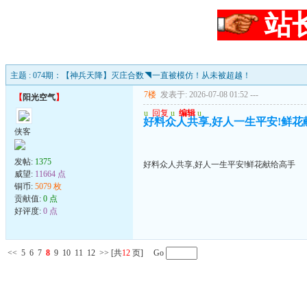
站
主题 : 074期：【神兵天降】灭庄合数◥一直被模仿！从未被超越！
7楼
发表于: 2026-07-08 01:52
---
【
阳光空气
】
u
回复
u
编辑
u
好料众人共享,好人一生平安!鲜花
侠客
发帖:
1375
好料众人共享,好人一生平安!鲜花献给高手
威望:
11664 点
铜币:
5079 枚
贡献值:
0 点
好评度:
0 点
<<
5
6
7
8
9
10
11
12
>>
[共
12
页] Go