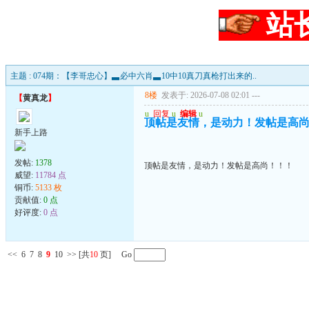
站
主题 : 074期：【李哥忠心】▃必中六肖▃10中10真刀真枪打出来的..
8楼
发表于: 2026-07-08 02:01
---
【
黄真龙
】
u
回复
u
编辑
u
顶帖是友情，是动力！发帖是高
新手上路
发帖:
1378
顶帖是友情，是动力！发帖是高尚！！！
威望:
11784 点
铜币:
5133 枚
贡献值:
0 点
好评度:
0 点
<<
6
7
8
9
10
>>
[共
10
页] Go