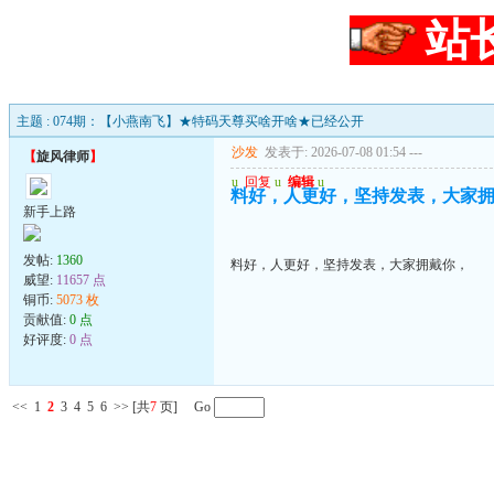
站
主题 : 074期：【小燕南飞】★特码天尊买啥开啥★已经公开
沙发
发表于: 2026-07-08 01:54
---
【
旋风律师
】
u
回复
u
编辑
u
料好，人更好，坚持发表，大家
新手上路
发帖:
1360
料好，人更好，坚持发表，大家拥戴你，
威望:
11657 点
铜币:
5073 枚
贡献值:
0 点
好评度:
0 点
<<
1
2
3
4
5
6
>>
[共
7
页] Go