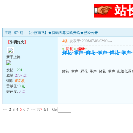
站
主题 : 074期：【小燕南飞】★特码天尊买啥开啥★已经公开
4楼
发表于: 2026-07-08 02:00
---
【
朱明灯火
】
u
回复
u
编辑
u
鲜花~掌声~鲜花~掌声~鲜花~掌声
新手上路
发帖:
1291
鲜花~掌声~鲜花~掌声~鲜花~掌声~献给低调
威望:
2757 点
铜币:
637 枚
贡献值:
0 点
好评度:
0 点
<<
2
3
4
5
6
7
>>
[共
7
页] Go