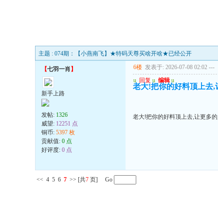
主题 : 074期：【小燕南飞】★特码天尊买啥开啥★已经公开
6楼
发表于: 2026-07-08 02:02
---
【
七羽一肖
】
u
回复
u
编辑
u
老大!把你的好料顶上去,让更
新手上路
发帖:
1326
老大!把你的好料顶上去,让更多的人受益
威望:
12251 点
铜币:
5397 枚
贡献值:
0 点
好评度:
0 点
<<
4
5
6
7
>>
[共
7
页] Go