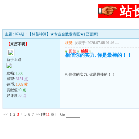
站
主题 : 074期：【林苗神算】★专业合数发表区★{已更新}
板凳
发表于: 2026-07-08 01:46
---
【
来历不明
】
u
回复
u
编辑
u
相信你的实力, 你是最棒的！！
新手上路
发帖:
1338
相信你的实力, 你是最棒的！！
威望:
3151 点
铜币:
1009 枚
贡献值:
0 点
好评度:
0 点
<<
1
2
3
4
5
6
7
>>
[共
11
页] Go