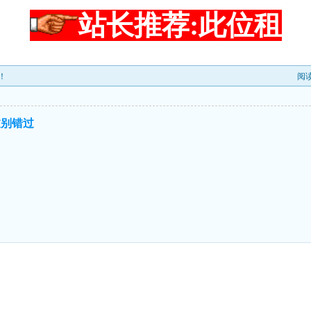
站长推荐:此位租
！
阅
过别错过