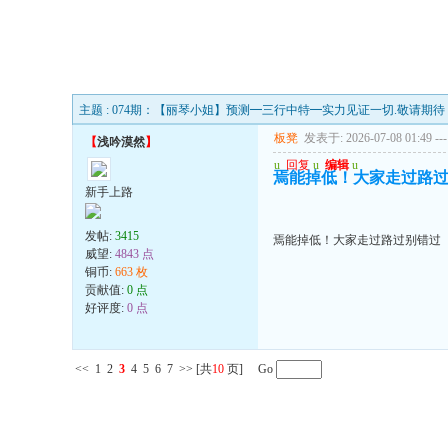
主题 : 074期：【丽琴小姐】预测━三行中特━实力见证一切.敬请期待
板凳
发表于: 2026-07-08 01:49
---
【
浅吟漠然
】
u
回复
u
编辑
u
焉能掉低！大家走过路
新手上路
发帖:
3415
焉能掉低！大家走过路过别错过
威望:
4843 点
铜币:
663 枚
贡献值:
0 点
好评度:
0 点
<<
1
2
3
4
5
6
7
>>
[共
10
页] Go