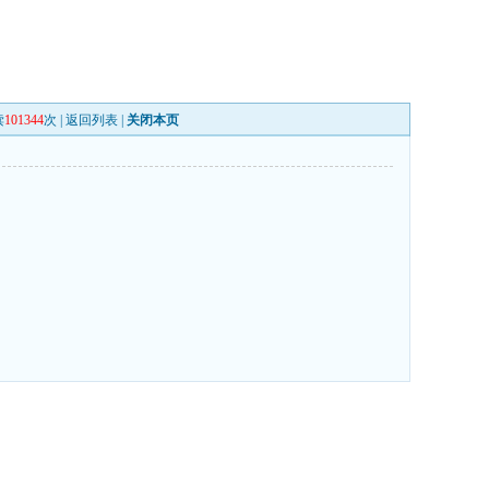
读
101344
次 |
返回列表
|
关闭本页