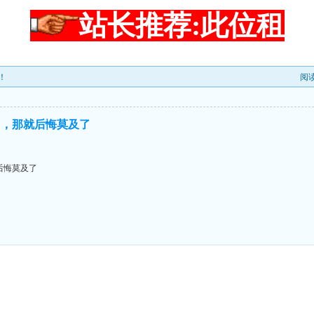
站长推荐:此位租
！
阅
了，那就后悔莫及了
后悔莫及了