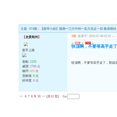
主题 : 074期：【丽琴小姐】预测━三行中特━实力见证一切.敬请期待
8楼
发表于: 2026-07-08 02:01
---
【
龙景阁州
】
u
回复
u
编辑
u
快顶啊，不要等高手走
新手上路
发帖:
1233
快顶啊，不要等高手走了，那就
威望:
2700 点
铜币:
631 枚
贡献值:
0 点
好评度:
0 点
<<
6
7
8
9
10
>>
[共
10
页] Go