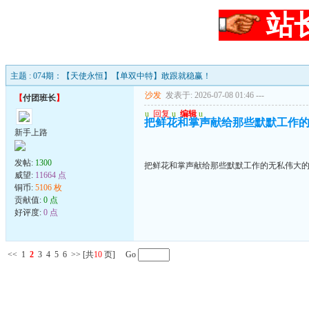
站
主题 : 074期：【天使永恒】【单双中特】敢跟就稳赢！
沙发
发表于: 2026-07-08 01:46
---
【
付团班长
】
u
回复
u
编辑
u
把鲜花和掌声献给那些默默工作
新手上路
发帖:
1300
把鲜花和掌声献给那些默默工作的无私伟大
威望:
11664 点
铜币:
5106 枚
贡献值:
0 点
好评度:
0 点
<<
1
2
3
4
5
6
>>
[共
10
页] Go