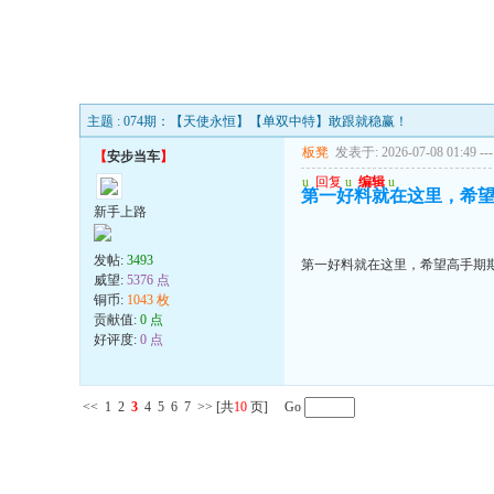
主题 : 074期：【天使永恒】【单双中特】敢跟就稳赢！
板凳
发表于: 2026-07-08 01:49
---
【
安步当车
】
u
回复
u
编辑
u
第一好料就在这里，希
新手上路
发帖:
3493
第一好料就在这里，希望高手期
威望:
5376 点
铜币:
1043 枚
贡献值:
0 点
好评度:
0 点
<<
1
2
3
4
5
6
7
>>
[共
10
页] Go