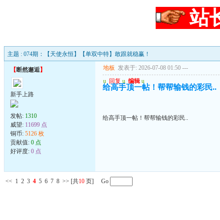
站
主题 : 074期：【天使永恒】【单双中特】敢跟就稳赢！
地板
发表于: 2026-07-08 01:50
---
【
断然邂逅
】
u
回复
u
编辑
u
给高手顶一帖！帮帮输钱的彩民..
新手上路
发帖:
1310
给高手顶一帖！帮帮输钱的彩民..
威望:
11699 点
铜币:
5126 枚
贡献值:
0 点
好评度:
0 点
<<
1
2
3
4
5
6
7
8
>>
[共
10
页] Go