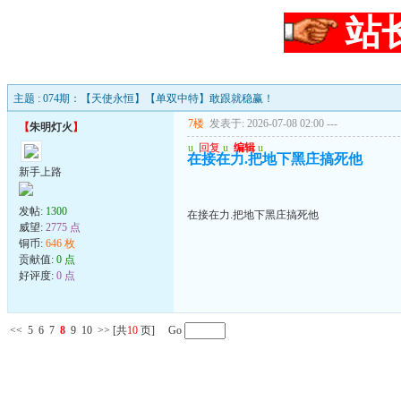
站
主题 : 074期：【天使永恒】【单双中特】敢跟就稳赢！
7楼
发表于: 2026-07-08 02:00
---
【
朱明灯火
】
u
回复
u
编辑
u
在接在力.把地下黑庄搞死他
新手上路
发帖:
1300
在接在力.把地下黑庄搞死他
威望:
2775 点
铜币:
646 枚
贡献值:
0 点
好评度:
0 点
<<
5
6
7
8
9
10
>>
[共
10
页] Go