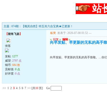
站
主题 : 074期：【顺其自然】特五肖六合宝典★已更新！
板凳
发表于: 2026-07-08 01:52
---
【
裙角飞扬
】
u
回复
u
编辑
u
向早发贴、早更新的无私的高手致
侠客
发帖:
1277
向早发贴、早更新的无私的高手致敬。…你们
威望:
2797 点
铜币:
684 枚
贡献值:
0 点
好评度:
0 点
<<
1
2
3
4
5
6
7
>>
[共
10
页] Go