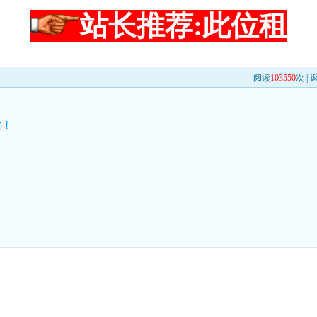
站长推荐:此位租
阅读
103550
次 |
帖！