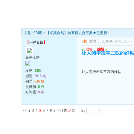
主题 : 074期：【顺其自然】特五肖六合宝典★已更新！
4楼
发表于: 2026-07-08 01:56
---
【
一呼百应
】
u
回复
u
编辑
u
让人阅毕击掌三叹的好
新手上路
发帖:
1303
让人阅毕击掌三叹的好帖！
威望:
2816 点
铜币:
646 枚
贡献值:
0 点
好评度:
0 点
<<
2
3
4
5
6
7
8
9
>>
[共
10
页] Go