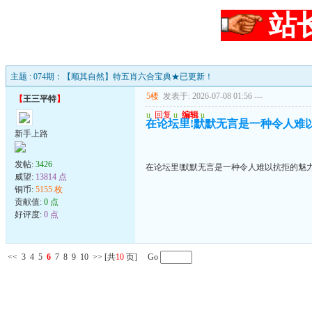
站
主题 : 074期：【顺其自然】特五肖六合宝典★已更新！
5楼
发表于: 2026-07-08 01:56
---
【
王三平特
】
u
回复
u
编辑
u
在论坛里!默默无言是一种令人难
新手上路
发帖:
3426
在论坛里!默默无言是一种令人难以抗拒的魅
威望:
13814 点
铜币:
5155 枚
贡献值:
0 点
好评度:
0 点
<<
3
4
5
6
7
8
9
10
>>
[共
10
页] Go