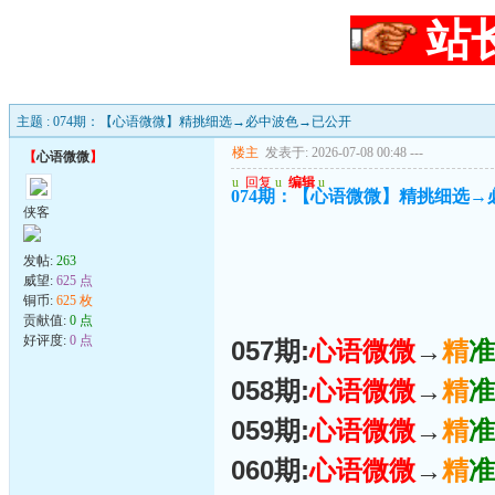
站
主题 : 074期：【心语微微】精挑细选→必中波色→已公开
楼主
发表于: 2026-07-08 00:48
---
【
心语微微
】
u
回复
u
编辑
u
074期：【心语微微】精挑细选
侠客
发帖:
263
威望:
625 点
铜币:
625 枚
贡献值:
0 点
好评度:
0 点
057期:
心语微微
→
精
准
058期:
心语微微
→
精
准
059期:
心语微微
→
精
准
060期:
心语微微
→
精
准