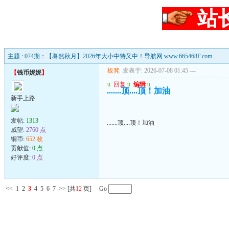
站
主题 : 074期：【蓦然秋月】2026年大小中特又中！导航网 www.665468F.com
板凳
发表于: 2026-07-08 01:45
---
【
钱币妮妮
】
u
回复
u
编辑
u
.......顶....顶！加油
新手上路
发帖:
1313
.......顶....顶！加油
威望:
2760 点
铜币:
652 枚
贡献值:
0 点
好评度:
0 点
<<
1
2
3
4
5
6
7
>>
[共
12
页] Go