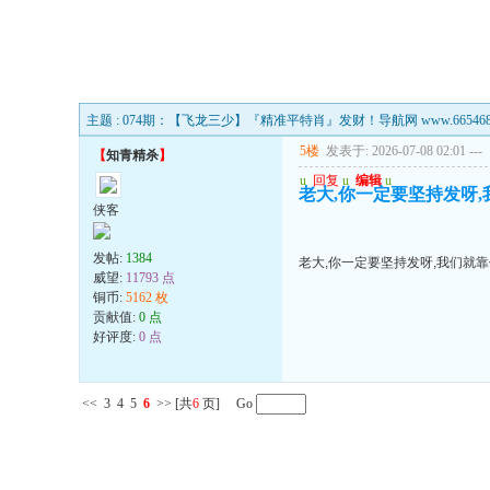
主题 : 074期：【飞龙三少】『精准平特肖』发财！导航网 www.665468F
5楼
发表于: 2026-07-08 02:01
---
【
知青精杀
】
u
回复
u
编辑
u
老大,你一定要坚持发呀
侠客
发帖:
1384
老大,你一定要坚持发呀,我们就
威望:
11793 点
铜币:
5162 枚
贡献值:
0 点
好评度:
0 点
<<
3
4
5
6
>>
[共
6
页] Go