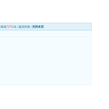
阅读
72751
次 |
返回列表
|
关闭本页