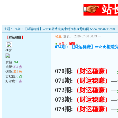
站
主题 : 074期：【财运稳赚】═☆★塑造完美中特资料★导航网 www.665468F.com
楼主
发表于: 2026-07-08 00:49
---
【
财运稳赚
】
u
回复
u
编辑
u
074期：【财运稳赚】═☆★塑造完美中
侠客
发帖:
261
威望:
334 点
070期:
（财运稳赚）
—
铜币:
334 枚
贡献值:
0 点
071期:
（财运稳赚）
—
好评度:
0 点
072期:
（财运稳赚）
—
073期:
（财运稳赚）
—
074期:
（财运稳赚）
—