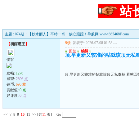
站
主题 : 074期：【秋水丽人】平特一肖！放心跟踪！导航网 www.665468F.com
9楼
发表于: 2026-07-08 01:58
---
【
胡雨霸王
】
u
回复
u
编辑
u
顶.早更新又较准的帖就该顶无私
侠客
发帖:
1276
顶.早更新又较准的帖就该顶无私奉献,看帖回
威望:
2806 点
铜币:
696 枚
贡献值:
0 点
好评度:
0 点
<<
7
8
9
10
11
>>
[共
11
页] Go