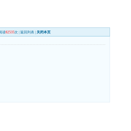
阅读
82535
次 |
返回列表
|
关闭本页