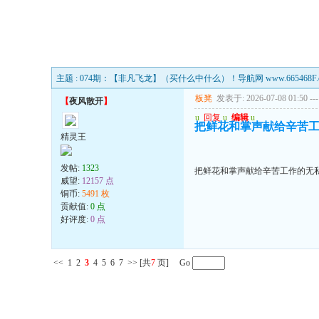
主题 : 074期：【非凡飞龙】（买什么中什么）！导航网 www.665468F.
板凳
发表于: 2026-07-08 01:50
---
【
夜风散开
】
u
回复
u
编辑
u
把鲜花和掌声献给辛苦
精灵王
发帖:
1323
把鲜花和掌声献给辛苦工作的无
威望:
12157 点
铜币:
5491 枚
贡献值:
0 点
好评度:
0 点
<<
1
2
3
4
5
6
7
>>
[共
7
页] Go