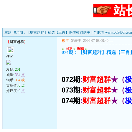
站
主题 : 074期：【财富超群】精选【三肖】保你横财到手！导航网 www.665468F.co
楼主
发表于: 2026-07-08 00:49
---
【
财富超群
】
u
回复
u
编辑
u
074期：【财富超群】精选【三肖】保你
侠客
发帖:
261
威望:
334 点
072期
:
财富超群
★（
极
铜币:
334 枚
贡献值:
0 点
073期
:
财富超群
★（
极
好评度:
0 点
074期
:
财富超群
★（
极