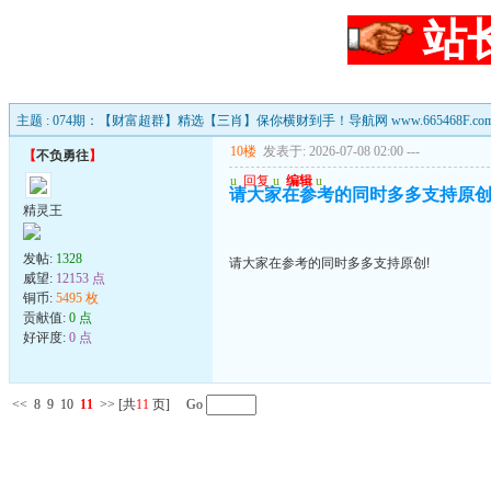
站
主题 : 074期：【财富超群】精选【三肖】保你横财到手！导航网 www.665468F.co
10楼
发表于: 2026-07-08 02:00
---
【
不负勇往
】
u
回复
u
编辑
u
请大家在参考的同时多多支持原创
精灵王
发帖:
1328
请大家在参考的同时多多支持原创!
威望:
12153 点
铜币:
5495 枚
贡献值:
0 点
好评度:
0 点
<<
8
9
10
11
>>
[共
11
页] Go