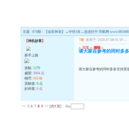
主题 : 074期：【金彩神龙】→中特3肖→连连狂中.导航网 www.665468F
7楼
发表于: 2026-07-08 01:59
---
【
神机妙算
】
u
回复
u
编辑
u
请大家在参考的同时多多
新手上路
发帖:
1279
请大家在参考的同时多多支持原创
威望:
3004 点
铜币:
943 枚
贡献值:
0 点
好评度:
0 点
<<
5
6
7
8
9
>>
[共
9
页] Go