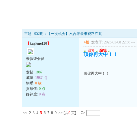
主题 : 052期：【一次机会】六合界最准资料在此！
4楼
发表于: 2025-05-08 22:56
---
【
kaylene130
】
u
回复
u
编辑
u
顶你再大中！！
未验证会员
发帖:
1987
顶你再大中！！
威望:
1987 点
铜币:
0 枚
贡献值:
0 点
好评度:
0 点
<<
2
3
4
5
6
7
8
9
>>
[共
9
页] Go