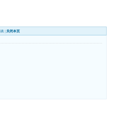
列表
|
关闭本页