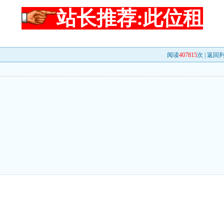
站长推荐:此位租
阅读
407815
次 |
返回